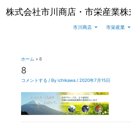
株式会社市川商店・市栄産業株
市川商店
市栄産業
ホーム
8
8
コメントする
/ By
ichikawa
/
2020年7月15日