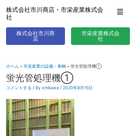
株式会社市川商店・市栄産業株式会
社
株式会社市川商
市栄産業株式会
店
社
ホーム
市栄産業の設備・車輌
蛍光管処理機①
蛍光管処理機①
コメントする
/ By
ichikawa
/
2020年8月15日